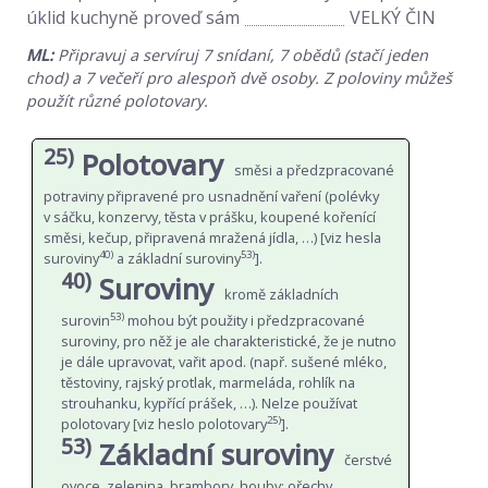
úklid kuchyně proveď sám
VELKÝ ČIN
ML:
Připravuj a servíruj 7 snídaní, 7 obědů (stačí jeden
chod) a 7 večeří pro alespoň dvě osoby. Z poloviny můžeš
použít různé polotovary.
25)
Polotovary
směsi a předzpracované
potraviny připravené pro usnadnění vaření (polévky
v sáčku, konzervy, těsta v prášku, koupené kořenící
směsi, kečup, připravená mražená jídla, …) [viz hesla
40)
53)
suroviny
a základní suroviny
].
40)
Suroviny
kromě základních
53)
surovin
mohou být použity i předzpracované
suroviny, pro něž je ale charakteristické, že je nutno
je dále upravovat, vařit apod. (např. sušené mléko,
těstoviny, rajský protlak, marmeláda, rohlík na
strouhanku, kypřící prášek, …). Nelze používat
25)
polotovary [viz heslo polotovary
].
53)
Základní suroviny
čerstvé
ovoce, zelenina, brambory, houby; ořechy