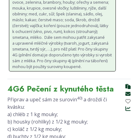
ovoce, zelenina, brambory, houby; ořechy a semena;
mouka, krupice, ovesné vločky; luštěniny, rýže, další
obilniny; med, cukr, sůl; špek (slanina), sádlo, olej,
máslo; kakao; čerstvé maso; soda, škrob, droždí
(čerstvé); vajíčka; koření (pouze jednodruhová), látky
k ochucení (víno, pivo, rum), kokos (strouhaný);
smetana, mléko. Dále sem mohou patřit zakysané
a upravené mléčné výrobky (tvaroh, jogurt, zakysaná
smetana, tvrdý sýr, …), pro něž platí: Pro činy skupiny
4G (plnění doma) je doporučeno tyto výrobky si vyrobit
sám z mléka. Pro činy skupiny 4J (plnění na táboření)
mohou být použity suroviny koupené.
4G6 Pečení z kynutého těsta
40)
Připrav a upeč sám ze surovin
a droždí či
kvásku:
a) chléb z 1 kg mouky;
b) housky (rohlíky) z 1/2 kg mouky;
c) koláč z 1/2 kg mouky;
d) buchty z 1/2 kg mouky;