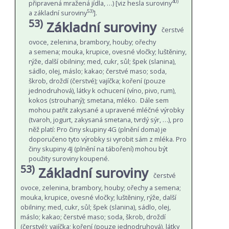
40)
připravená mražená jídla, …) [viz hesla suroviny
53)
a základní suroviny
].
53)
Základní suroviny
čerstvé
ovoce, zelenina, brambory, houby; ořechy
a semena; mouka, krupice, ovesné vločky; luštěniny,
rýže, další obilniny; med, cukr, sůl; špek (slanina),
sádlo, olej, máslo; kakao; čerstvé maso; soda,
škrob, droždí (čerstvé); vajíčka; koření (pouze
jednodruhová), látky k ochucení (víno, pivo, rum),
kokos (strouhaný); smetana, mléko. Dále sem
mohou patřit zakysané a upravené mléčné výrobky
(tvaroh, jogurt, zakysaná smetana, tvrdý sýr, …), pro
něž platí: Pro činy skupiny 4G (plnění doma) je
doporučeno tyto výrobky si vyrobit sám z mléka. Pro
činy skupiny 4J (plnění na táboření) mohou být
použity suroviny koupené.
53)
Základní suroviny
čerstvé
ovoce, zelenina, brambory, houby; ořechy a semena;
mouka, krupice, ovesné vločky; luštěniny, rýže, další
obilniny; med, cukr, sůl; špek (slanina), sádlo, olej,
máslo; kakao; čerstvé maso; soda, škrob, droždí
(čerstvé); vajíčka; koření (pouze jednodruhová), látky