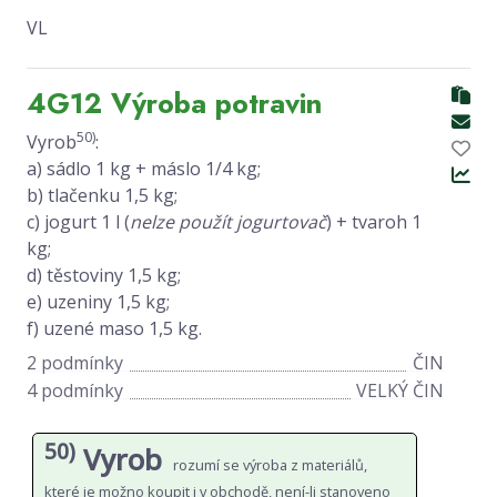
VL
4G12 Výroba potravin
50)
Vyrob
:
a) sádlo 1 kg + máslo 1/4 kg;
b) tlačenku 1,5 kg;
c) jogurt 1 l (
nelze použít jogurtovač
) + tvaroh 1
kg;
d) těstoviny 1,5 kg;
e) uzeniny 1,5 kg;
f) uzené maso 1,5 kg.
2 podmínky
ČIN
4 podmínky
VELKÝ ČIN
50)
Vyrob
rozumí se výroba z materiálů,
které je možno koupit i v obchodě, není-li stanoveno