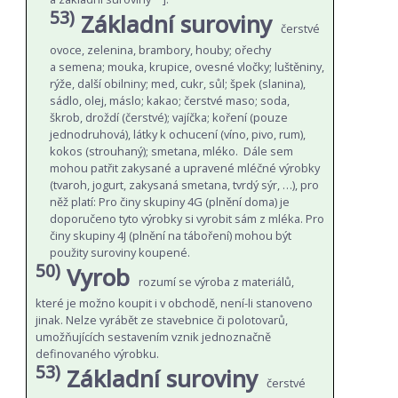
53)
Základní suroviny
čerstvé
ovoce, zelenina, brambory, houby; ořechy
a semena; mouka, krupice, ovesné vločky; luštěniny,
rýže, další obilniny; med, cukr, sůl; špek (slanina),
sádlo, olej, máslo; kakao; čerstvé maso; soda,
škrob, droždí (čerstvé); vajíčka; koření (pouze
jednodruhová), látky k ochucení (víno, pivo, rum),
kokos (strouhaný); smetana, mléko. Dále sem
mohou patřit zakysané a upravené mléčné výrobky
(tvaroh, jogurt, zakysaná smetana, tvrdý sýr, …), pro
něž platí: Pro činy skupiny 4G (plnění doma) je
doporučeno tyto výrobky si vyrobit sám z mléka. Pro
činy skupiny 4J (plnění na táboření) mohou být
použity suroviny koupené.
50)
Vyrob
rozumí se výroba z materiálů,
které je možno koupit i v obchodě, není-li stanoveno
jinak. Nelze vyrábět ze stavebnice či polotovarů,
umožňujících sestavením vznik jednoznačně
definovaného výrobku.
53)
Základní suroviny
čerstvé