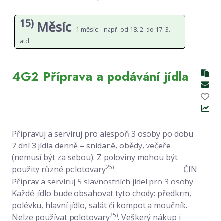
15)
Měsíc
1 měsíc – např. od 18. 2. do 17. 3.
atd.
4G2 Příprava a podávání jídla
Připravuj a servíruj pro alespoň 3 osoby po dobu
7 dní 3 jídla denně – snídaně, obědy, večeře
(nemusí být za sebou). Z poloviny mohou být
25)
použity různé polotovary
ČIN
Připrav a servíruj 5 slavnostních jídel pro 3 osoby.
Každé jídlo bude obsahovat tyto chody: předkrm,
polévku, hlavní jídlo, salát či kompot a moučník.
25)
Nelze používat polotovary
. Veškerý nákup i