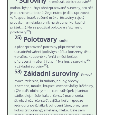
Suroviny
53)
kromě základních surovin
mohou být použity i předzpracované suroviny, pro něž
je ale charakteristické, že je nutno je dále upravovat,
vařit apod. (např. sušené mléko, těstoviny, rajský
protlak, marmeláda, rohlík na strouhanku, kypřící
prášek, …). Nelze používat polotovary [viz heslo
25)
polotovary
].
25)
Polotovary
směsi
a předzpracované potraviny připravené pro
usnadnění vaření (polévky v sáčku, konzervy, těsta
v prášku, koupené kořenící směsi, kečup,
40)
připravená mražená jídla, …) [viz hesla suroviny
53)
a základní suroviny
].
53)
Základní suroviny
čerstvé
ovoce, zelenina, brambory, houby; ořechy
a semena; mouka, krupice, ovesné vločky; luštěniny,
rýže, další obilniny; med, cukr, sůl; špek (slanina),
sádlo, olej, máslo; kakao; čerstvé maso; soda,
škrob, droždí (čerstvé); vajíčka; koření (pouze
jednodruhová), látky k ochucení (víno, pivo, rum),
kokos (strouhaný); smetana, mléko. Dále sem