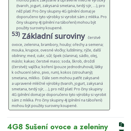
mohou patřit zakysané a upravené mléčné výrobky
(tvaroh, jogurt, zakysaná smetana, tvrdý sýr, …), pro
něž platí: Pro činy skupiny 4G (plnění doma) je
doporučeno tyto výrobky si vyrobit sám z mléka. Pro
činy skupiny 4J (plnění na táboření) mohou být
použity suroviny koupené.
53)
Základní suroviny
čerstvé
ovoce, zelenina, brambory, houby; ořechy a semena;
mouka, krupice, ovesné vločky; luštěniny, rýže, další
obilniny; med, cukr, sůl; špek (slanina), sádlo, olej,
máslo; kakao; čerstvé maso; soda, škrob, droždí
(čerstvé); vajíčka; koření (pouze jednodruhová), látky
k ochucení (víno, pivo, rum), kokos (strouhaný);
smetana, mléko. Dále sem mohou patřit zakysané
a upravené mléčné výrobky (tvaroh, jogurt, zakysaná
smetana, tvrdý sýr, …), pro něž platí: Pro činy skupiny
4G (plnění doma) je doporučeno tyto výrobky si vyrobit
sám z mléka. Pro činy skupiny 4J (plnění na táboření)
mohou být použity suroviny koupené.
4G8 Sušení ovoce a zeleniny