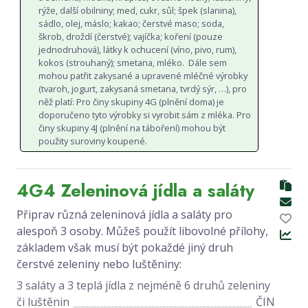
rýže, další obilniny; med, cukr, sůl; špek (slanina),
sádlo, olej, máslo; kakao; čerstvé maso; soda,
škrob, droždí (čerstvé); vajíčka; koření (pouze
jednodruhová), látky k ochucení (víno, pivo, rum),
kokos (strouhaný); smetana, mléko. Dále sem
mohou patřit zakysané a upravené mléčné výrobky
(tvaroh, jogurt, zakysaná smetana, tvrdý sýr, …), pro
něž platí: Pro činy skupiny 4G (plnění doma) je
doporučeno tyto výrobky si vyrobit sám z mléka. Pro
činy skupiny 4J (plnění na táboření) mohou být
použity suroviny koupené.
4G4 Zeleninová jídla a saláty
Připrav různá zeleninová jídla a saláty pro
alespoň 3 osoby. Můžeš použít libovolné přílohy,
základem však musí být pokaždé jiný druh
čerstvé zeleniny nebo luštěniny:
3 saláty a 3 teplá jídla z nejméně 6 druhů zeleniny
či luštěnin
ČIN