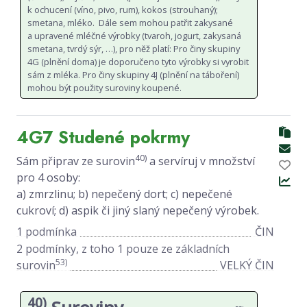
k ochucení (víno, pivo, rum), kokos (strouhaný);
smetana, mléko. Dále sem mohou patřit zakysané
a upravené mléčné výrobky (tvaroh, jogurt, zakysaná
smetana, tvrdý sýr, …), pro něž platí: Pro činy skupiny
4G (plnění doma) je doporučeno tyto výrobky si vyrobit
sám z mléka. Pro činy skupiny 4J (plnění na táboření)
mohou být použity suroviny koupené.
4G7 Studené pokrmy
40)
Sám připrav ze surovin
a servíruj v množství
pro 4 osoby:
a) zmrzlinu; b) nepečený dort; c) nepečené
cukroví; d) aspik či jiný slaný nepečený výrobek.
1 podmínka
ČIN
2 podmínky, z toho 1 pouze ze základních
53)
surovin
VELKÝ ČIN
40)