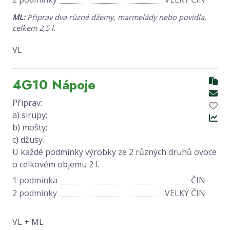
ML:
Připrav dva různé džemy, marmelády nebo povidla,
celkem 2,5 l.
VL
4G10 Nápoje
Připrav:
a) sirupy;
b) mošty;
c) džusy.
U každé podmínky výrobky ze 2 různých druhů ovoce
o celkovém objemu 2 l.
1 podmínka
ČIN
2 podmínky
VELKÝ ČIN
VL + ML