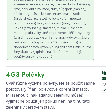
a semena; mouka, krupice, ovesné vločky; luštěniny,
rýže, další obilniny; med, cukr, sůl; špek (slanina),
sádlo, olej, máslo; kakao; čerstvé maso; soda,
škrob, droždí (čerstvé); vajíčka; koření (pouze
jednodruhová), látky k ochucení (víno, pivo, rum),
kokos (strouhaný); smetana, mléko. Dále sem
mohou patřit zakysané a upravené mléčné výrobky
(tvaroh, jogurt, zakysaná smetana, tvrdý sýr, …), pro
něž platí: Pro činy skupiny 4G (plnění doma) je
doporučeno tyto výrobky si vyrobit sám z mléka. Pro
činy skupiny 4J (plnění na táboření) mohou být
použity suroviny koupené.
4G3 Polévky
Uvař různé výživné polévky. Nelze použít žádné
25)
polotovary
ani polévkové koření či masox.
Mraženou či nakládanou zeleninu můžeš
výjimečně použít jen pokud není na trhu tato
zelenina v čerstvém stavu.