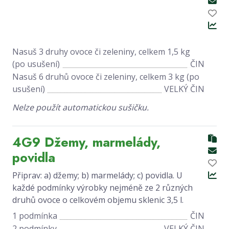
Nasuš 3 druhy ovoce či zeleniny, celkem 1,5 kg
(po usušení)
ČIN
Nasuš 6 druhů ovoce či zeleniny, celkem 3 kg (po
usušení)
VELKÝ ČIN
Nelze použít automatickou sušičku.
4G9 Džemy, marmelády,
povidla
Připrav: a) džemy; b) marmelády; c) povidla. U
každé podmínky výrobky nejméně ze 2 různých
druhů ovoce o celkovém objemu sklenic 3,5 l.
1 podmínka
ČIN
2 podmínky
VELKÝ ČIN