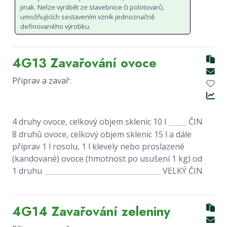
jinak. Nelze vyrábět ze stavebnice či polotovarů,
umožňujících sestavením vznik jednoznačně
definovaného výrobku.
4G13 Zavařování ovoce
Připrav a zavař:
4 druhy ovoce, celkový objem sklenic 10 l
ČIN
8 druhů ovoce, celkový objem sklenic 15 l a dále
připrav 1 l rosolu, 1 l klevely nebo proslazené
(kandované) ovoce (hmotnost po usušení 1 kg) od
1 druhu
VELKÝ ČIN
4G14 Zavařování zeleniny