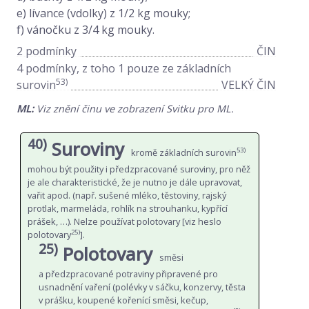
e) lívance (vdolky) z 1/2 kg mouky;
f) vánočku z 3/4 kg mouky.
2 podmínky
ČIN
4 podmínky, z toho 1 pouze ze základních
53)
surovin
VELKÝ ČIN
ML:
Viz znění činu ve zobrazení Svitku pro ML.
40)
Suroviny
53)
kromě základních surovin
mohou být použity i předzpracované suroviny, pro něž
je ale charakteristické, že je nutno je dále upravovat,
vařit apod. (např. sušené mléko, těstoviny, rajský
protlak, marmeláda, rohlík na strouhanku, kypřící
prášek, …). Nelze používat polotovary [viz heslo
25)
polotovary
].
25)
Polotovary
směsi
a předzpracované potraviny připravené pro
usnadnění vaření (polévky v sáčku, konzervy, těsta
v prášku, koupené kořenící směsi, kečup,