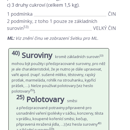
c) 3 druhy cukroví (celkem 1,5 kg).
1 podmínka
ČIN
2 podmínky, z toho 1 pouze ze základních
53)
surovin
VELKÝ ČIN
ML:
Viz znění činu ve zobrazení Svitku pro ML.
40)
Suroviny
53)
kromě základních surovin
mohou být použity i předzpracované suroviny, pro něž
je ale charakteristické, že je nutno je dále upravovat,
vařit apod. (např. sušené mléko, těstoviny, rajský
protlak, marmeláda, rohlík na strouhanku, kypřící
prášek, …). Nelze používat polotovary [viz heslo
25)
polotovary
].
25)
Polotovary
směsi
a předzpracované potraviny připravené pro
usnadnění vaření (polévky v sáčku, konzervy, těsta
v prášku, koupené kořenící směsi, kečup,
40)
připravená mražená jídla, …) [viz hesla suroviny
53)
a základní suroviny
].