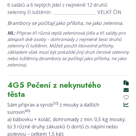
6 salátů a 6 teplých jídel z nejméně 12 druhů
zeleniny či luštěnin
VELKÝ ČIN
Brambory se počítají jako příloha, ne jako zelenina.
ML:
Připrav tři různá teplá zeleninová jídla a tři saláty pro
alespoň dvě osoby – dohromady z nejméně šesti druhů
zeleniny či luštěnin. Můžeš použít libovolné přílohy,
základem však musí být pokaždé jiný druh čerstvé zeleniny
nebo luštěniny (brambory se počítají jako příloha, ne jako
zelenina).
4G5 Pečení z nekynutého
těsta
50)
Sám připrav a vyrob
z mouky a dalších
40)
surovin
:
a) bábovku + koláč, dohromady z min. 0,5 kg mouky;
b) 3 různé druhy zákusků či dortů (s náplní nebo
polevou – celkem 1,5 kg);