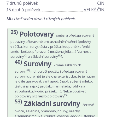
7 druhů polévek
ČIN
15 druhů polévek
VELKÝ ČIN
ML:
Uvař sedm druhů různých polévek.
25)
Polotovary
směsi a předzpracované
potraviny připravené pro usnadnění vaření (polévky
v sáčku, konzervy, těsta v prášku, koupené kořenící
směsi, kečup, připravená mražená jídla, …) [viz hesla
40)
53)
suroviny
a základní suroviny
].
40)
Suroviny
kromě základních
53)
surovin
mohou být použity i předzpracované
suroviny, pro něž je ale charakteristické, že je nutno
je dále upravovat, vařit apod. (např. sušené mléko,
těstoviny, rajský protlak, marmeláda, rohlík na
strouhanku, kypřící prášek, …). Nelze používat
25)
polotovary [viz heslo polotovary
].
53)
Základní suroviny
čerstvé
ovoce, zelenina, brambory, houby; ořechy
a semena; mouka, krupice, ovesné vločky; luštěniny,