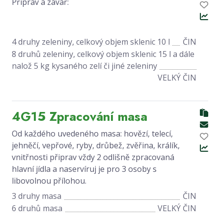
Připrav a zavař:
4 druhy zeleniny, celkový objem sklenic 10 l
ČIN
8 druhů zeleniny, celkový objem sklenic 15 l a dále
nalož 5 kg kysaného zelí či jiné zeleniny
VELKÝ ČIN
4G15 Zpracování masa
Od každého uvedeného masa: hovězí, telecí,
jehněčí, vepřové, ryby, drůbež, zvěřina, králík,
vnitřnosti připrav vždy 2 odlišně zpracovaná
hlavní jídla a naservíruj je pro 3 osoby s
libovolnou přílohou.
3 druhy masa
ČIN
6 druhů masa
VELKÝ ČIN