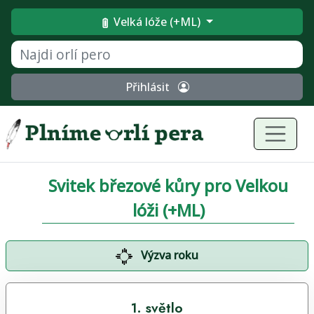
Velká lóže (+ML)
Přihlásit
Svitek březové kůry pro Velkou
lóži (+ML)
Výzva roku
1. světlo