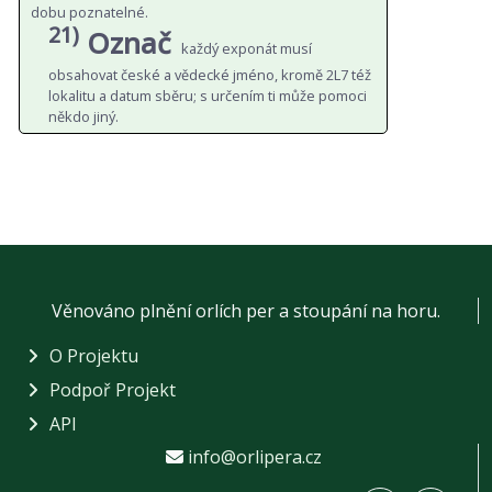
dobu poznatelné.
21)
Označ
každý exponát musí
obsahovat české a vědecké jméno, kromě 2L7 též
lokalitu a datum sběru; s určením ti může pomoci
někdo jiný.
Věnováno plnění orlích per a stoupání na horu.
O Projektu
Podpoř Projekt
API
info@orlipera.cz