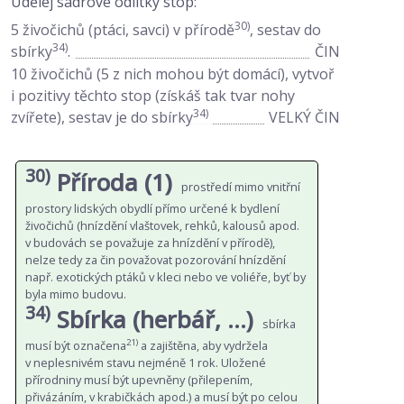
Udělej sádrové odlitky stop:
30)
5 živočichů (ptáci, savci) v přírodě
, sestav do
34)
sbírky
.
ČIN
10 živočichů (5 z nich mohou být domácí), vytvoř
i pozitivy těchto stop (získáš tak tvar nohy
34)
zvířete), sestav je do sbírky
VELKÝ ČIN
30)
Příroda (1)
prostředí mimo vnitřní
prostory lidských obydlí přímo určené k bydlení
živočichů (hnízdění vlaštovek, rehků, kalousů apod.
v budovách se považuje za hnízdění v přírodě),
nelze tedy za čin považovat pozorování hnízdění
např. exotických ptáků v kleci nebo ve voliéře, byť by
byla mimo budovu.
34)
Sbírka (herbář, …)
sbírka
21)
musí být označena
a zajištěna, aby vydržela
v neplesnivém stavu nejméně 1 rok. Uložené
přírodniny musí být upevněny (přilepením,
přivázáním, v krabičkách apod.) a musí být po celou