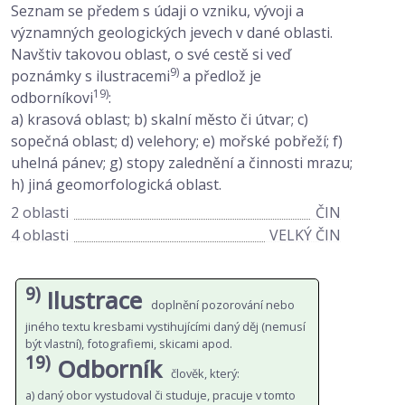
Seznam se předem s údaji o vzniku, vývoji a
významných geologických jevech v dané oblasti.
Navštiv takovou oblast, o své cestě si veď
9)
poznámky s ilustracemi
a předlož je
19)
odborníkovi
:
a) krasová oblast; b) skalní město či útvar; c)
sopečná oblast; d) velehory; e) mořské pobřeží; f)
uhelná pánev; g) stopy zalednění a činnosti mrazu;
h) jiná geomorfologická oblast.
2 oblasti
ČIN
4 oblasti
VELKÝ ČIN
9)
Ilustrace
doplnění pozorování nebo
jiného textu kresbami vystihujícími daný děj (nemusí
být vlastní), fotografiemi, skicami apod.
19)
Odborník
člověk, který:
a) daný obor vystudoval či studuje, pracuje v tomto