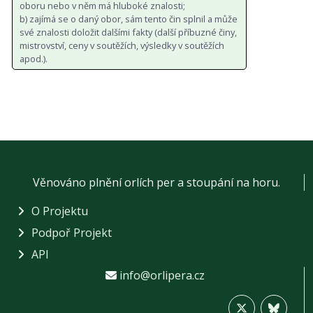
oboru nebo v něm má hluboké znalosti;
b) zajímá se o daný obor, sám tento čin splnil a může
své znalosti doložit dalšími fakty (další příbuzné činy,
mistrovství, ceny v soutěžích, výsledky v soutěžích
apod.).
Věnováno plnění orlích per a stoupání na horu.
O Projektu
Podpoř Projekt
API
info@orlipera.cz