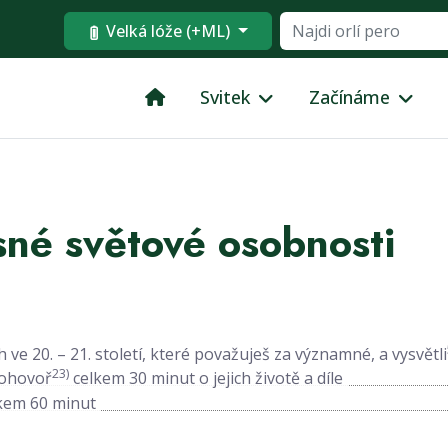
Velká lóže (+ML)
Svitek
Začínáme
né světové osobnosti
h ve 20. – 21. století, které považuješ za významné, a vysvětli
23)
Pohovoř
celkem 30 minut o jejich životě a díle
kem 60 minut