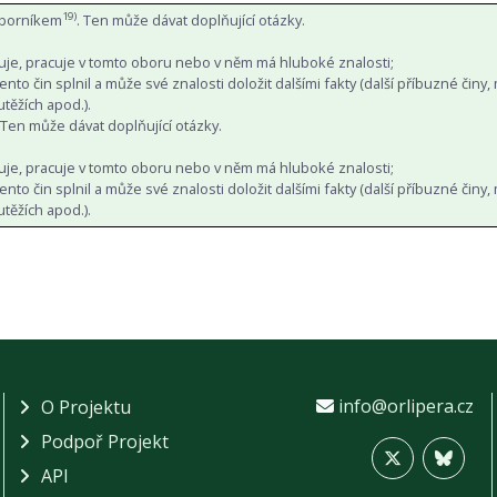
19)
dborníkem
. Ten může dávat doplňující otázky.
duje, pracuje v tomto oboru nebo v něm má hluboké znalosti;
nto čin splnil a může své znalosti doložit dalšími fakty (další příbuzné činy, 
utěžích apod.).
 Ten může dávat doplňující otázky.
duje, pracuje v tomto oboru nebo v něm má hluboké znalosti;
nto čin splnil a může své znalosti doložit dalšími fakty (další příbuzné činy, 
utěžích apod.).
info@orlipera.cz
O Projektu
Podpoř Projekt
API