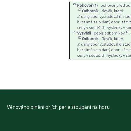
23)
Pohovoř (1)
pohovoř před o
19)
Odborník
člověk, který:
a) daný obor vystudoval či stu
b) zajímá se o daný obor, sám te
ceny v soutěžích, výsledky v so
51)
19)
Vysvětli
popiš odborníkovi
.
19)
Odborník
člověk, který:
a) daný obor vystudoval či stu
b) zajímá se o daný obor, sám te
ceny v soutěžích, výsledky v so
Věnováno plnění orlích per a stoupání na horu.