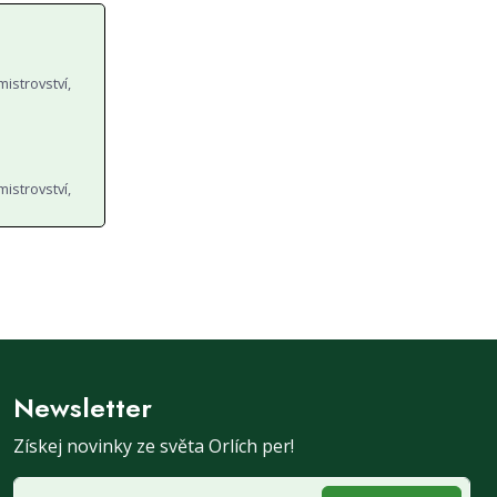
mistrovství,
mistrovství,
Newsletter
Získej novinky ze světa Orlích per!