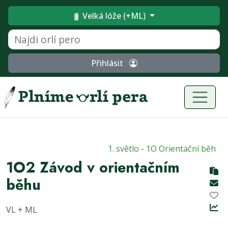
Velká lóže (+ML)
Přihlásit
1. světlo
-
1O Orientační běh
1O2 Závod v orientačním
běhu
VL + ML