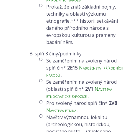
Prokaž, že znáš základní pojmy,
techniky a oblasti výzkumu
etnografie,*** historii setkávání
daného přírodního národa s
evropskou kulturou a prameny
bádání něm.
B. splň 3 činy/podmínky:
Se zaměřením na zvolený národ
splň čin*
2E15
Náboženství přírodních
národů
.
Se zaměřením na zvolený národ
(oblast) splň čin*
2V1
Návštěva
etnografické expozice
.
Pro zvolený národ splň čin*
2V8
Návštěva etnika
.
Navštiv významnou lokalitu
(archeologickou, historickou,
posvátné místo, ...) zvoleného