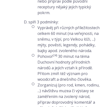
nebo připrav podle původní
receptury nějaký jejich typický
pokrm.
D. splň 3 podmínky:
Vyprávěj při různých příležitostech
celkem 60 minut (na veřejnosti, na
sněmu, v týpí, pro Velkou lóži, ...)
mýty, pověsti, legendy, pohádky,
bajky apod. zvoleného národa.
24)
Pohovoř
30 minut na téma
Duchovní hodnoty přírodních
národů a jejich vztah k přírodě.
Přitom zmiň též význam pro
woodcraft a dnešního člověka.
Zorganizuj (pro rod, kmen, rodinu,
...) návštěvu muzea či výstavy se
zaměřením na zvolený národ,
připrav doprovodný komentář a