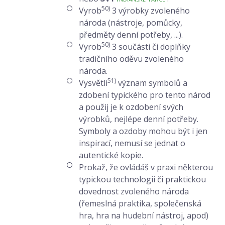
50)
Vyrob
3 výrobky zvoleného
národa (nástroje, pomůcky,
předměty denní potřeby, ...).
50)
Vyrob
3 součásti či doplňky
tradičního oděvu zvoleného
národa.
51)
Vysvětli
význam symbolů a
zdobení typického pro tento národ
a použij je k ozdobení svých
výrobků, nejlépe denní potřeby.
Symboly a ozdoby mohou být i jen
inspirací, nemusí se jednat o
autentické kopie.
Prokaž, že ovládáš v praxi některou
typickou technologii či praktickou
dovednost zvoleného národa
(řemeslná praktika, společenská
hra, hra na hudební nástroj, apod)