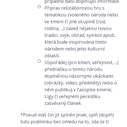
případně další doplňující informace.
Připrav celotáborovou hru s
tematikou zvoleného národa nebo
ve kmeni či jiné skupině (rod,
rodina, ...) zaveď nějakou novou
tradici, zvyk, obřad, symbol apod.,
která bude inspirována tímto
národem nebo jeho kulturní
oblastí.
Uspořádej (pro kmen, veřejnost, ...)
přednášku o tomto národu
doplněnou názornými ukázkami
(obrázky, video, předměty) nebo o
něm publikuj v časopise kmene,
Ligy či veřejném periodiku
zasvěcený článek.
*Pokud máš čin již splněn jinak, splň (doplň)
tuto podmínku bez ohledu na to, zda se ti