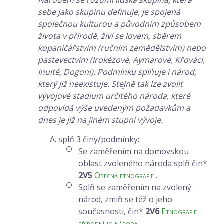
Národem se rozumí lidská skupina, která
sebe jako skupinu definuje, je spojená
společnou kulturou a původním způsobem
života v přírodě, živí se lovem, sběrem
kopaničářstvím (ručním zemědělstvím) nebo
pastevectvím (Irokézové, Aymarové, Křováci,
Inuité, Dogoni). Podmínku splňuje i národ,
který již neexistuje. Stejně tak lze zvolit
vývojové stadium určitého národa, které
odpovídá výše uvedeným požadavkům a
dnes je již na jiném stupni vývoje.
A. splň 3 činy/podmínky:
Se zaměřením na domovskou
oblast zvoleného národa splň čin*
2V5
Obecná etnografie
.
Splň se zaměřením na zvolený
národ, zmiň se též o jeho
současnosti, čin*
2V6
Etnografie
přírodního národa
.