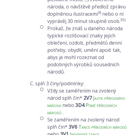
národa, o návštěvě předlož zprávu
9)
doplněnou ilustracemi
nebo o ní
35)
vyprávěj 30 minut skupině osob.
Prokaž, že znáš u daného národa
typické rozlišovací znaky jejich
oblečení, ozdob, předmětů denní
potřeby, obydlí, umění apod. tak,
abys je mohl rozeznat od
podobných výrobků sousedních
národů.
C. splň 3 činy/podmínky:
Vždy se zaměřením na zvolený
národ splň čin*
2V7
Jazyk přírodního
národa
nebo
3D4
Písně přírodních
národů
.
Se zaměřením na zvolený národ
splň čin*
3V6
Tance přírodních národů
nebo
3V1
Indiánské tance
.