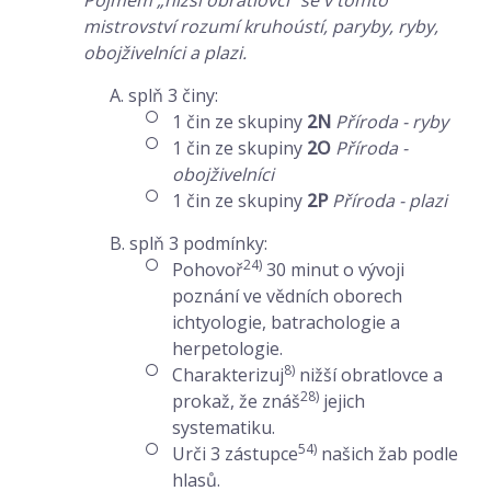
Pojmem „nižší obratlovci“ se v tomto
mistrovství rozumí kruhoústí, paryby, ryby,
obojživelníci a plazi.
A. splň 3 činy:
1 čin ze skupiny
2N
Příroda - ryby
1 čin ze skupiny
2O
Příroda -
obojživelníci
1 čin ze skupiny
2P
Příroda - plazi
B. splň 3 podmínky:
24)
Pohovoř
30 minut o vývoji
poznání ve vědních oborech
ichtyologie, batrachologie a
herpetologie.
8)
Charakterizuj
nižší obratlovce a
28)
prokaž, že znáš
jejich
systematiku.
54)
Urči 3 zástupce
našich žab podle
hlasů.