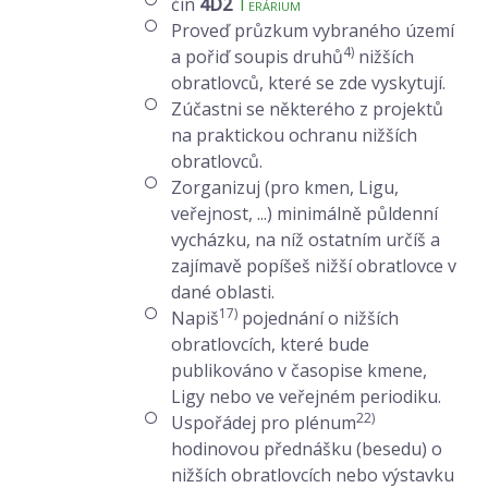
čin
4D2
Terárium
Proveď průzkum vybraného území
4)
a pořiď soupis druhů
nižších
obratlovců, které se zde vyskytují.
Zúčastni se některého z projektů
na praktickou ochranu nižších
obratlovců.
Zorganizuj (pro kmen, Ligu,
veřejnost, ...) minimálně půldenní
vycházku, na níž ostatním určíš a
zajímavě popíšeš nižší obratlovce v
dané oblasti.
17)
Napiš
pojednání o nižších
obratlovcích, které bude
publikováno v časopise kmene,
Ligy nebo ve veřejném periodiku.
22)
Uspořádej pro plénum
hodinovou přednášku (besedu) o
nižších obratlovcích nebo výstavku