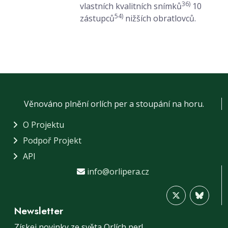
36)
vlastních kvalitních snímků
10
54)
zástupců
nižších obratlovců.
Věnováno plnění orlích per a stoupání na horu.
O Projektu
Podpoř Projekt
API
info@orlipera.cz
Newsletter
Získej novinky ze světa Orlích per!