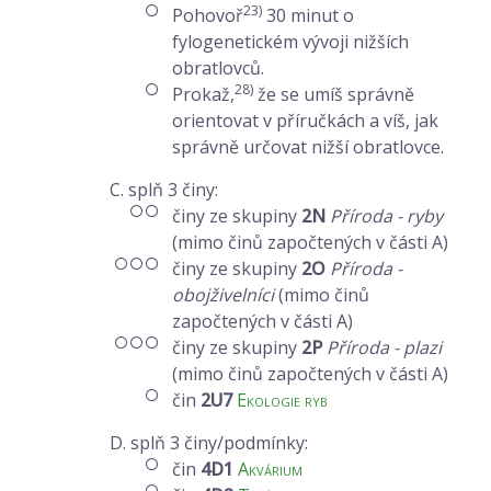
23)
Pohovoř
30 minut o
fylogenetickém vývoji nižších
obratlovců.
28)
Prokaž,
že se umíš správně
orientovat v příručkách a víš, jak
správně určovat nižší obratlovce.
C. splň 3 činy:
činy ze skupiny
2N
Příroda - ryby
(mimo činů započtených v části A)
činy ze skupiny
2O
Příroda -
obojživelníci
(mimo činů
započtených v části A)
činy ze skupiny
2P
Příroda - plazi
(mimo činů započtených v části A)
čin
2U7
Ekologie ryb
D. splň 3 činy/podmínky:
čin
4D1
Akvárium