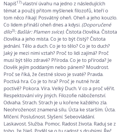
17)
Napiš
vlastní úvahu na jedno z následujících
témat a použij přitom myšlenek filozofů, kteří o
tom něco říkají: Posvátný oheň. Oheň a jeho kouzlo.
Co lidem přináší oheň dnes a kdysi.
(Doporučené
3)
dílo
: Bašlár: Plamen svíce)
. Čistota člověka. Čistota
člověka a jeho místa. Co je to být čistý? Čistota
jednání. Tělo a duch. Co je to tělo? Co je to duch?
Jaký je mezi nimi vztah? Proč to lidi zajímá? Proč
musí být tělo zdravé? Příroda. Co je to příroda? Je
člověk jejím poddaným nebo pánem? Moudrost.
Proč se říká, že čestné slovo je svaté? Pravda.
Poctivá hra. Co je to hra? Proč je nutné hrát
poctivě? Pokora. Víra. Velký Duch. V co a proč věřit.
Respektování víry jiných. Filozofie náboženství.
Odvaha. Strach. Strach je u kořene každého zla.
Neohroženost znamená sílu. Úcta ke starším. Úcta.
Mlčení. Poslušnost. Slyšení. Sebeovládání.
Laskavost. Služba. Pomoc. Radost života. Raduj se z
toho, že žiješ. Poděl se o tu radost s druhými. Řeč.