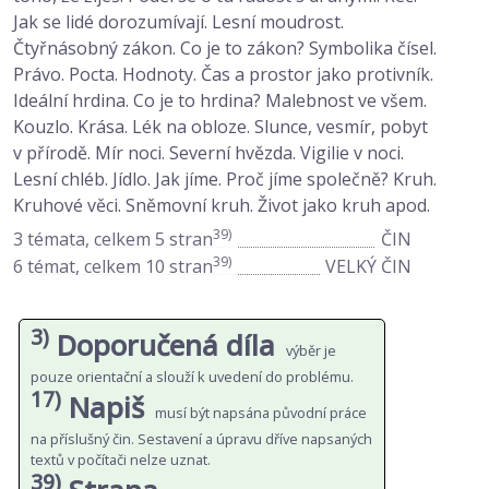
Jak se lidé dorozumívají. Lesní moudrost.
Čtyřnásobný zákon. Co je to zákon? Symbolika čísel.
Právo. Pocta. Hodnoty. Čas a prostor jako protivník.
Ideální hrdina. Co je to hrdina? Malebnost ve všem.
Kouzlo. Krása. Lék na obloze. Slunce, vesmír, pobyt
v přírodě. Mír noci. Severní hvězda. Vigilie v noci.
Lesní chléb. Jídlo. Jak jíme. Proč jíme společně? Kruh.
Kruhové věci. Sněmovní kruh. Život jako kruh apod.
39)
3 témata, celkem 5 stran
ČIN
39)
6 témat, celkem 10 stran
VELKÝ ČIN
3)
Doporučená díla
výběr je
pouze orientační a slouží k uvedení do problému.
17)
Napiš
musí být napsána původní práce
na příslušný čin. Sestavení a úpravu dříve napsaných
textů v počítači nelze uznat.
39)