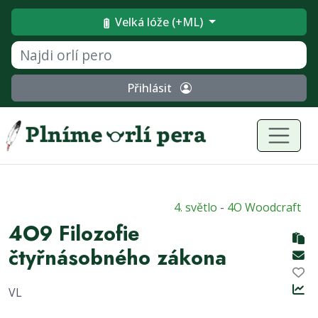
Velká lóže (+ML)
Přihlásit
4. světlo
-
4O Woodcraft
4O9 Filozofie
čtyřnásobného zákona
VL