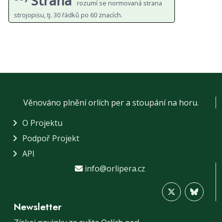
Strana
rozumí se normovaná strana
strojopisu, tj. 30 řádků po 60 znacích.
Věnováno plnění orlích per a stoupání na horu.
O Projektu
Podpoř Projekt
API
info@orlipera.cz
Newsletter