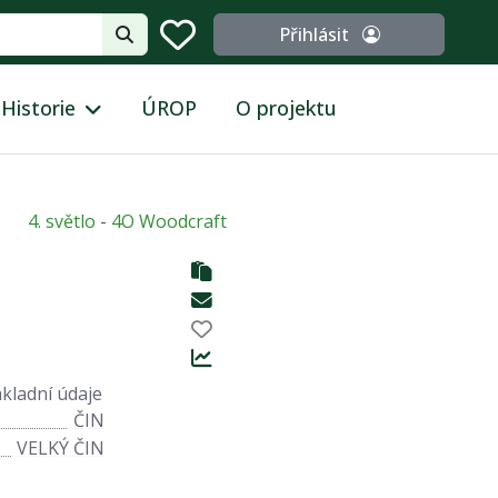
Přihlásit
Historie
ÚROP
O projektu
4. světlo
-
4O Woodcraft
ákladní údaje
ČIN
VELKÝ ČIN