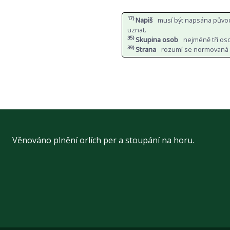
17)
Napiš
musí být napsána původn
uznat.
35)
Skupina osob
nejméně tři os
39)
Strana
rozumí se normovaná st
Věnováno plnění orlích per a stoupání na horu.