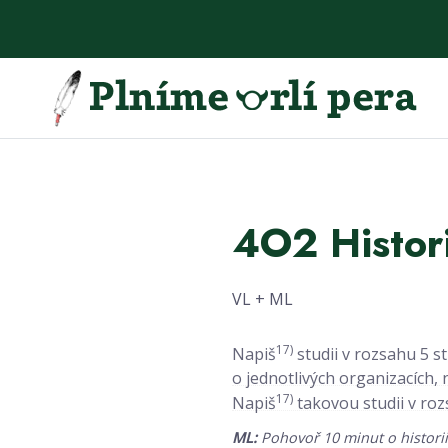
4O2 Histor
VL + ML
17)
Napiš
studii v rozsahu 5 s
o jednotlivých organizacích
17)
Napiš
takovou studii v roz
ML:
Pohovoř 10 minut o historii