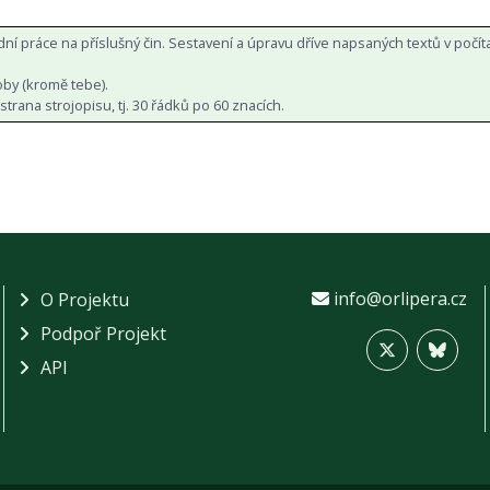
í práce na příslušný čin. Sestavení a úpravu dříve napsaných textů v počít
oby (kromě tebe).
rana strojopisu, tj. 30 řádků po 60 znacích.
info@orlipera.cz
O Projektu
Podpoř Projekt
API