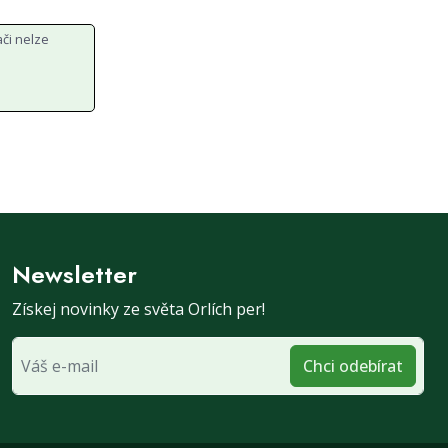
ači nelze
Newsletter
Získej novinky ze světa Orlích per!
Chci odebírat