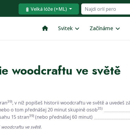
Velká lóže (+ML)
Svitek
Začínáme
ie woodcraftu ve světě
39)
tran
, v níž popíšeš historii woodcraftu ve světě a uvedeš z
35)
, nebo o tom přednášej 20 minut skupině osob
39)
sahu 15 stran
(nebo přednášej 60 minut)
 woodcraftu ve světě.