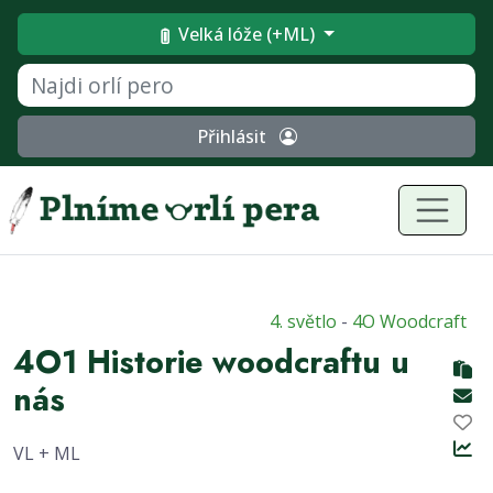
Velká lóže (+ML)
Přihlásit
4. světlo
-
4O Woodcraft
4O1 Historie woodcraftu u
nás
VL + ML