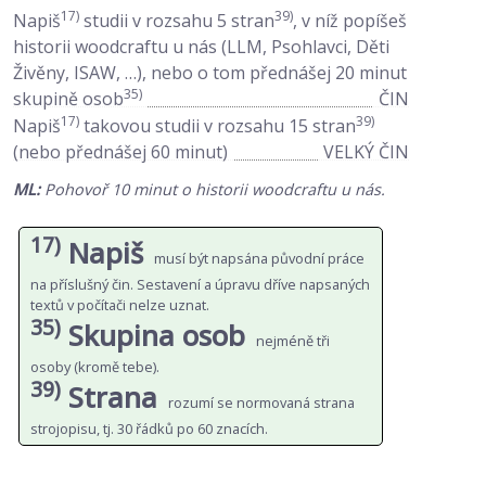
17)
39)
Napiš
studii v rozsahu 5 stran
, v níž popíšeš
historii woodcraftu u nás (LLM, Psohlavci, Děti
Živěny, ISAW, …), nebo o tom přednášej 20 minut
35)
skupině osob
ČIN
17)
39)
Napiš
takovou studii v rozsahu 15 stran
(nebo přednášej 60 minut)
VELKÝ ČIN
ML:
Pohovoř 10 minut o historii woodcraftu u nás.
17)
Napiš
musí být napsána původní práce
na příslušný čin. Sestavení a úpravu dříve napsaných
textů v počítači nelze uznat.
35)
Skupina osob
nejméně tři
osoby (kromě tebe).
39)
Strana
rozumí se normovaná strana
strojopisu, tj. 30 řádků po 60 znacích.