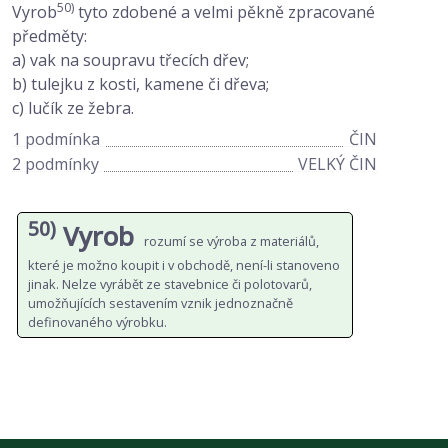
50)
Vyrob
tyto zdobené a velmi pěkně zpracované
předměty:
a) vak na soupravu třecích dřev;
b) tulejku z kosti, kamene či dřeva;
c) lučík ze žebra.
1 podmínka
ČIN
2 podmínky
VELKÝ ČIN
50)
Vyrob
rozumí se výroba z materiálů,
které je možno koupit i v obchodě, není-li stanoveno
jinak. Nelze vyrábět ze stavebnice či polotovarů,
umožňujících sestavením vznik jednoznačně
definovaného výrobku.