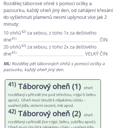
Rozdělej táborové ohně s pomocí ocílky a
pazourku, každý oheň jiný den, od zahájení křesání
do vyšlehnutí plamenů nesmí uplynout více jak 2
minuty:
42)
10 ohňů
za sebou, z toho 1x za deštivého
41)
dne
ČIN
42)
20 ohňů
za sebou, z toho 2x za deštivého
41)
dne
VELKÝ ČIN
ML:
Rozdělej pět táborových ohňů s pomocí ocílky a
pazourku, každý oheň jiný den.
41)
Táborový oheň (1)
oheň
rozdělaný v přírodě (ne pod střechou, v týpí či šeltru
apod.). Oheň musí sloužit k nějakému účelu –
uvaření jídla, večerní sezení, initi apod.
42)
Táborový oheň (2)
oheň
rozdělaný v přírodě (lze v týpí, šeltru, zubříku apod.).
Oheň musí sloužit k nějakému účelu – uvaření jídla,