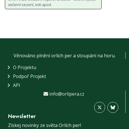
večerní sezení, initi apod.
Věnováno plnění orlích per a stoupání na horu.
O Projektu
Podpoř Projekt
API
info@orlipera.cz
Newsletter
Získej novinky ze světa Orlích per!