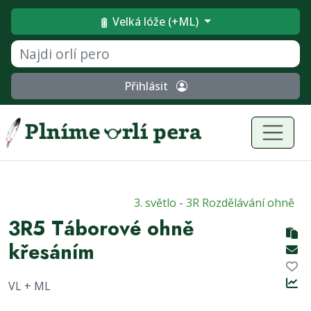
Velká lóže (+ML)
Přihlásit
3. světlo
-
3R Rozdělávání ohně
3R5 Táborové ohně
křesáním
VL + ML