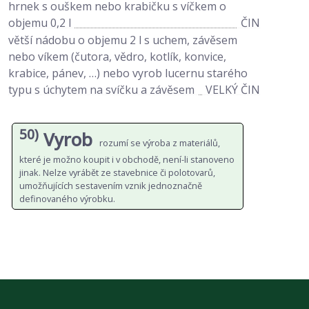
hrnek s ouškem nebo krabičku s víčkem o
objemu 0,2 l
ČIN
větší nádobu o objemu 2 l s uchem, závěsem
nebo víkem (čutora, vědro, kotlík, konvice,
krabice, pánev, …) nebo vyrob lucernu starého
typu s úchytem na svíčku a závěsem
VELKÝ ČIN
50)
Vyrob
rozumí se výroba z materiálů,
které je možno koupit i v obchodě, není-li stanoveno
jinak. Nelze vyrábět ze stavebnice či polotovarů,
umožňujících sestavením vznik jednoznačně
definovaného výrobku.