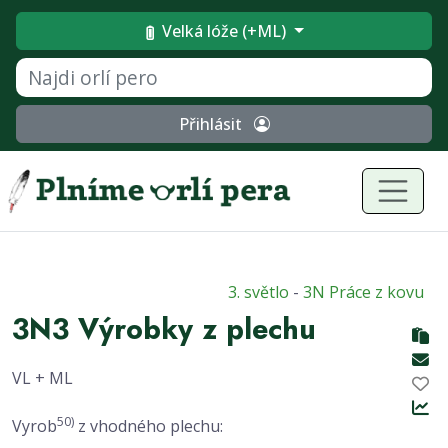
Velká lóže (+ML)
Přihlásit
3. světlo
-
3N Práce z kovu
3N3 Výrobky z plechu
VL + ML
50)
Vyrob
z vhodného plechu: