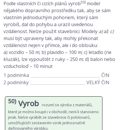
50)
Podle vlastních či cizích plánů vyrob
model
nějakého dopravního prostředku tak, aby se sám
vlastním jednoduchým pohonem, který sám
vyrobíš, dal do pohybu a urazil uvedenou
vzdálenost. Nelze použít stavebnici. Modely
a)
až
c)
musí být upraveny tak, aby mohly překonat
vzdálenost nejen v přímce, ale i do oblouku:
a) vozidlo – 50 m; b) plavidlo – 100 m; c) letadlo (ne
kluzák), lze vypouštět z ruky – 250 m; d) balon nebo
vzducholoď – 10 minut
1 podmínka
ČIN
2 podmínky
VELKÝ ČIN
50)
Vyrob
rozumí se výroba z materiálů,
které je možno koupit i v obchodě, není-li stanoveno
jinak. Nelze vyrábět ze stavebnice či polotovarů,
umožňujících sestavením vznik jednoznačně
definovaného výrobku.