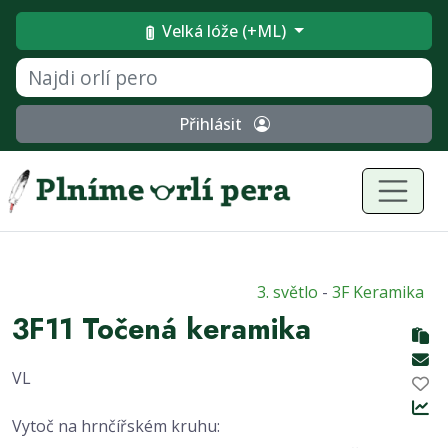
Velká lóže (+ML)
Přihlásit
3. světlo
-
3F Keramika
3F11 Točená keramika
VL
Vytoč na hrnčířském kruhu: