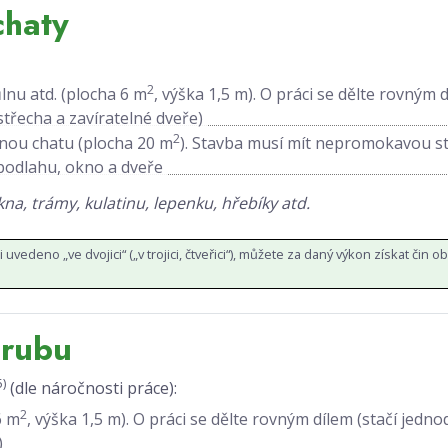
chaty
2
nu atd. (plocha 6 m
, výška 1,5 m). O práci se dělte rovným d
řecha a zavíratelné dveře)
2
nou chatu (plocha 20 m
). Stavba musí mít nepromokavou s
odlahu, okno a dveře
na, trámy, kulatinu, lepenku, hřebíky atd.
li uvedeno „ve dvojici“ („v trojici, čtveřici“), můžete za daný výkon získat čin oba (
srubu
5)
(dle náročnosti práce):
2
6 m
, výška 1,5 m). O práci se dělte rovným dílem (stačí je
)