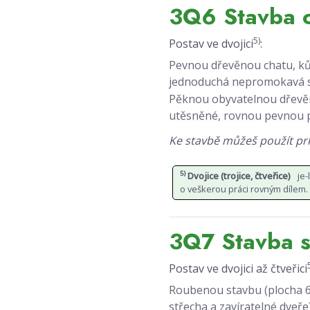
3Q6 Stavba 
5)
Postav ve dvojici
:
Pevnou dřevěnou chatu, kůl
jednoduchá nepromokavá st
Pěknou obyvatelnou dřevě
utěsněné, rovnou pevnou p
Ke stavbě můžeš použít prk
5)
Dvojice (trojice, čtveřice)
je-
o veškerou práci rovným dílem.
3Q7 Stavba 
Postav ve dvojici až čtveřici
Roubenou stavbu (plocha 
střecha a zavíratelné dveře