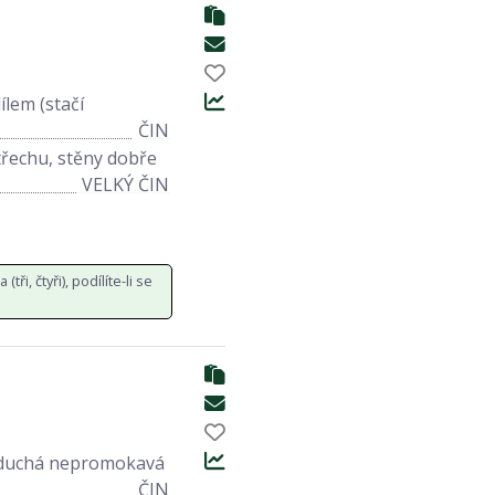
ílem (stačí
ČIN
třechu, stěny dobře
VELKÝ ČIN
tři, čtyři), podílíte-li se
dnoduchá nepromokavá
ČIN