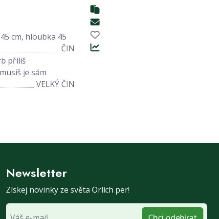
 45 cm, hloubka 45
ČIN
rb příliš
emusíš je sám
VELKÝ ČIN
Newsletter
Získej novinky ze světa Orlích per!
Chci odebírat