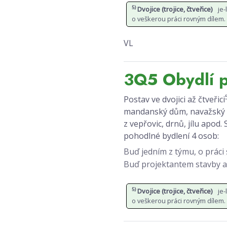
5)
Dvojice (trojice, čtveřice)
je-
o veškerou práci rovným dílem.
VL
3Q5 Obydlí p
Postav ve dvojici až čtveřici
mandanský dům, navažský h
z vepřovic, drnů, jílu apod
pohodlné bydlení 4 osob:
Buď jedním z týmu, o práci
Buď projektantem stavby a 
5)
Dvojice (trojice, čtveřice)
je-
o veškerou práci rovným dílem.