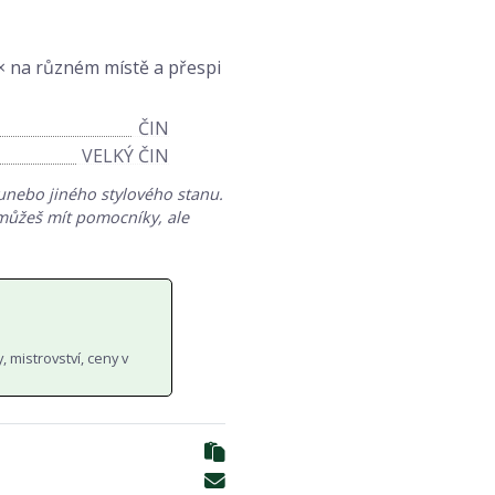
2× na různém místě a přespi
ČIN
VELKÝ ČIN
unebo jiného stylového stanu.
í můžeš mít pomocníky, ale
, mistrovství, ceny v