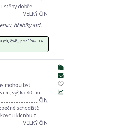
u, stěny dobře
VELKÝ ČIN
enku, hřebíky atd.
tři, čtyři), podílíte-li se
ny mohou být
5 cm, výška 40 cm.
ČIN
ezpečné schodiště
kovou klenbu z
VELKÝ ČIN