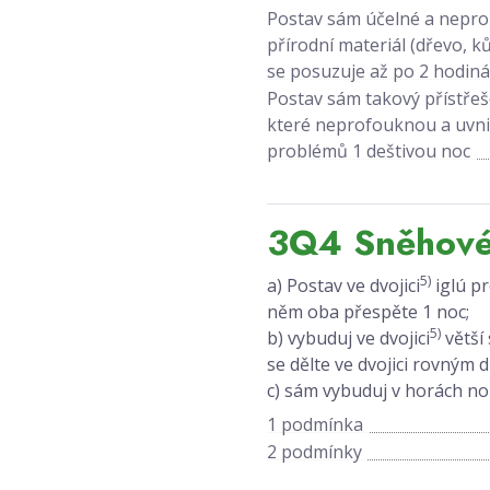
Postav sám účelné a neprom
přírodní materiál (dřevo, k
se posuzuje až po 2 hodiná
Postav sám takový přístřeš
které neprofouknou a uvnit
problémů 1 deštivou noc
3Q4 Sněhové
5)
a) Postav ve dvojici
iglú pr
něm oba přespěte 1 noc;
5)
b) vybuduj ve dvojici
větší
se dělte ve dvojici rovným
c) sám vybuduj v horách n
1 podmínka
2 podmínky