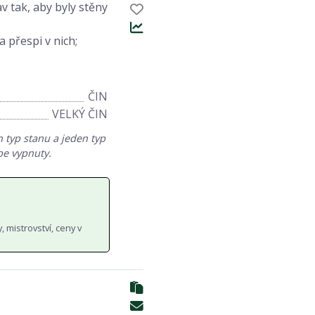
v tak, aby byly stěny
a přespi v nich;
ČIN
VELKÝ ČIN
 typ stanu a jeden typ
pe vypnuty.
, mistrovství, ceny v