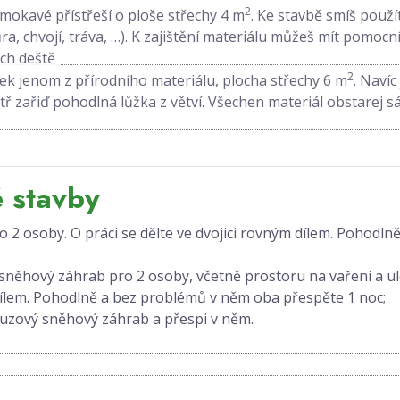
2
okavé přístřeší o ploše střechy 4 m
. Ke stavbě smíš použ
ůra, chvojí, tráva, …). K zajištění materiálu můžeš mít pomo
ch deště
2
ek jenom z přírodního materiálu, plocha střechy 6 m
. Na­ví
ř zařiď pohodlná lůžka z větví. Vše­chen materiál obstarej s
 stavby
o 2 osoby. O práci se dělte ve dvojici rovným dílem. Pohodl
 sněhový záhrab pro 2 osoby, včetně prostoru na vaření a ulo
 dílem. Pohodlně a bez problémů v něm oba přespěte 1 noc;
ouzový sněhový záhrab a přespi v něm.