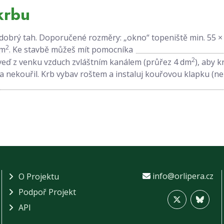
krbu
 dobrý tah. Doporučené rozměry: „okno“ topeniště min. 55 ×
2
dm
. Ke stavbě můžeš mít pomocníka
2
iveď z venku vzduch zvláštním kanálem (průřez 4 dm
), aby k
a nekouřil. Krb vybav roštem a instaluj kouřovou klapku (n
info@orlipera.cz
O Projektu
Podpoř Projekt
API