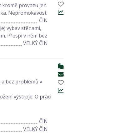
ít kromě provazu jen
cníka. Nepromokavost
ČIN
c jej vybav stěnami,
ám. Přespi v něm bez
VELKÝ ČIN
ně a bez problémů v
žení výstroje. O práci
ČIN
VELKÝ ČIN