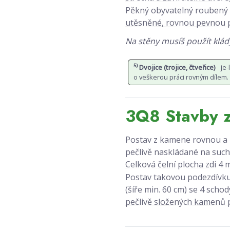
Pěkný obyvatelný roubený 
utěsněné, rovnou pevnou p
Na stěny musíš použít klád
5)
Dvojice (trojice, čtveřice)
je-
o veškerou práci rovným dílem.
3Q8 Stavby 
Postav z kamene rovnou a
pečlivě naskládané na sucho
Celková čelní plocha zdi 4 
Postav takovou podezdívku
(šíře min. 60 cm) se 4 sch
pečlivě složených kamenů p