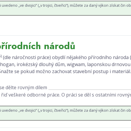
li uvedeno „ve dvojici“ („v trojici, čtveřici“), můžete za daný výkon získat čin oba (
řírodních národů
5)
(dle náročnosti práce) obydlí nějakého přírodního národa (
ogan, irokézský dlouhý dům, wigwam, laponskou drnovou k
. Snažte se pokud možno zachovat stavební postup i materiál
 se dělte rovným dílem
řiď veškeré odborné práce. O práci se děl s ostatními rovn
li uvedeno „ve dvojici“ („v trojici, čtveřici“), můžete za daný výkon získat čin oba (