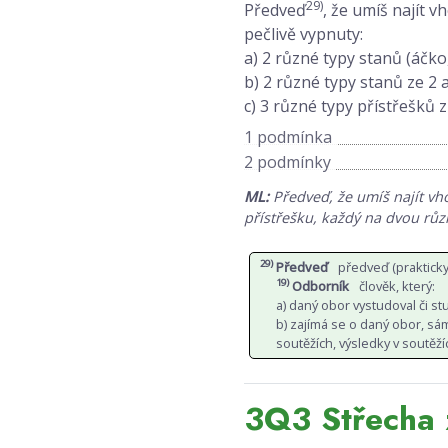
29)
Předveď
, že umíš najít 
pečlivě vypnuty:
a) 2 různé typy stanů (áčko
b) 2 různé typy stanů ze 2 a
c) 3 různé typy přístřešků z
1 podmínka
2 podmínky
ML:
Předveď, že umíš najít vho
přístřešku, každý na dvou různ
29)
Předveď
předveď (prakticky
19)
Odborník
člověk, který:
a) daný obor vystudoval či s
b) zajímá se o daný obor, sám 
soutěžích, výsledky v soutěží
3Q3 Střecha 