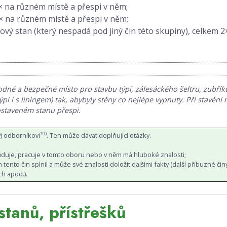
2× na různém místě a přespi v něm;
2× na různém místě a přespi v něm;
ylový stan (který nespadá pod jiný čin této skupiny), celkem 
odné a bezpečné místo pro stavbu týpí, zálesáckého šeltru, zubřík
týpí i s liningem) tak, abybyly stěny co nejlépe vypnuty. Při stavěn
ostaveném stanu přespi.
19)
) odborníkovi
. Ten může dávat doplňující otázky.
tuduje, pracuje v tomto oboru nebo v něm má hluboké znalosti;
tento čin splnil a může své znalosti doložit dalšími fakty (další příbuzné činy
ch apod.).
tanů, přístřešků