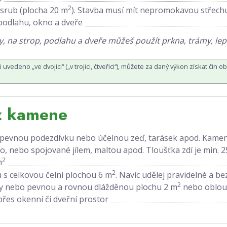
2
srub (plocha 20 m
). Stavba musí mít nepromokavou střech
odlahu, okno a dveře
y, na strop, podlahu a dveře můžeš použít prkna, trámy, lep
li uvedeno „ve dvojici“ („v trojici, čtveřici“), můžete za daný výkon získat čin oba (
z kamene
 pevnou podezdívku nebo účelnou zeď, tarásek apod. Kame
, nebo spojované jílem, maltou apod. Tloušťka zdí je min. 2
2
m
2
 s celkovou čelní plochou 6 m
. Navíc udělej pravidelné a b
2
ody nebo pevnou a rovnou dlážděnou plochu 2 m
nebo oblou
řes okenní či dveřní prostor