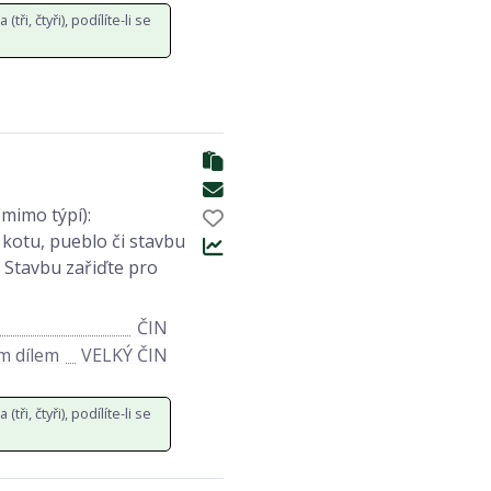
tři, čtyři), podílíte-li se
mimo týpí):
otu, pueblo či stavbu
. Stavbu zařiďte pro
ČIN
ým dílem
VELKÝ ČIN
tři, čtyři), podílíte-li se