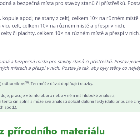
vhodná a bezpečná místa pro stavby stanů či přístřešků. Posta
, kopule apod.; ne stany z celt), celkem 10× na různém místě 
 více celt, celkem 10× na různém místě a přespi v nich;
 celty či plachty, celkem 10× na různém místě a přespi v nich.
dná a bezpečná místa pro stavby stanů či přístřešků. Postav jeden
ých místech a přespi v nich. Postav je tak, aby byly stěny co nejlé
19)
) odborníkovi
. Ten může dávat doplňující otázky.
tuduje, pracuje v tomto oboru nebo v něm má hluboké znalosti;
tento čin splnil a může své znalosti doložit dalšími fakty (další příbuzné činy
ch apod.).
z přírodního materiálu