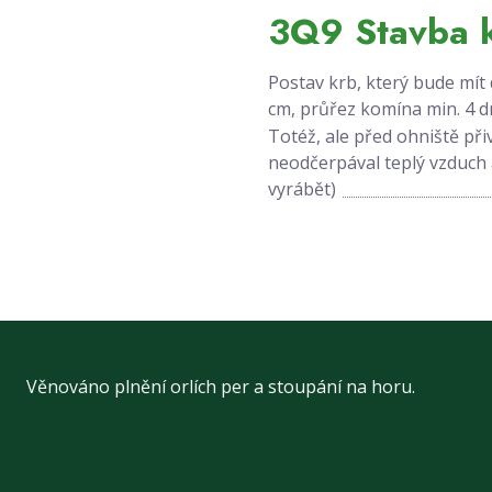
3Q9 Stavba 
Postav krb, který bude mít
cm, průřez komína min. 4 
Totéž, ale před ohniště př
neodčerpával teplý vzduch 
vyrábět)
Věnováno plnění orlích per a stoupání na horu.