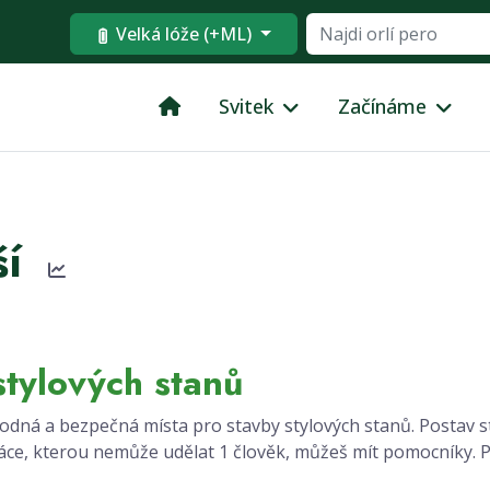
Velká lóže (+ML)
Svitek
Začínáme
ší
stylových stanů
vhodná a bezpečná místa pro stavby stylových stanů. Postav s
ráce, kterou nemůže udělat 1 člověk, můžeš mít pomocníky. 