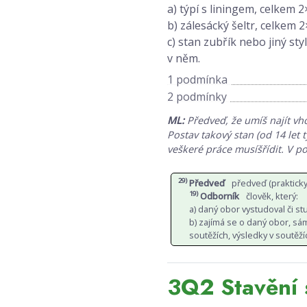
a) týpí s liningem, celkem 
b) zálesácký šeltr, celkem 
c) stan zubřík nebo jiný st
v něm.
1 podmínka
2 podmínky
ML:
Předveď, že umíš najít vh
Postav takový stan (od 14 let 
veškeré práce musíšřídit. V p
29)
Předveď
předveď (prakticky
19)
Odborník
člověk, který:
a) daný obor vystudoval či s
b) zajímá se o daný obor, sám 
soutěžích, výsledky v soutěží
3Q2 Stavění s