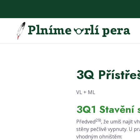
3Q Přístře
VL + ML
3Q1 Stavění 
29)
Předveď
, že umíš najít 
stěny pečlivě vypnuty. U p
vhodným ohništěm: