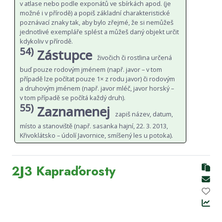
v atlase nebo podle exponátů ve sbírkách apod. (je
možné i v přírodě) a popiš základní charakteristické
poznávací znaky tak, aby bylo zřejmé, že si nemůžeš
jednotlivé exempláře splést a můžeš daný objekt určit
kdykoliv v přírodě.
54)
Zástupce
živočich či rostlina určená
buď pouze rodovým jménem (např. javor – v tom
případě lze počítat pouze 1× z rodu javor) či rodovým
a druhovým jménem (např. javor mléč, javor horský –
v tom případě se počítá každý druh).
55)
Zaznamenej
zapiš název, datum,
místo a stanoviště (např. sasanka hajní, 22. 3. 2013,
Křivoklátsko – údolí Javornice, smíšený les u potoka).
2J3 Kapraďorosty