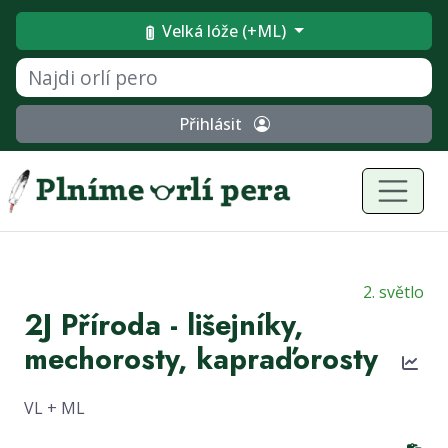
Velká lóže (+ML)
Přihlásit
2. světlo
2J Příroda - lišejníky,
mechorosty, kapraďorosty
VL + ML