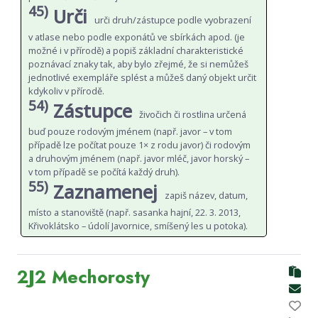
45)
Urči
urči druh/zástupce podle vyobrazení
v atlase nebo podle exponátů ve sbírkách apod. (je
možné i v přírodě) a popiš základní charakteristické
poznávací znaky tak, aby bylo zřejmé, že si nemůžeš
jednotlivé exempláře splést a můžeš daný objekt určit
kdykoliv v přírodě.
54)
Zástupce
živočich či rostlina určená
buď pouze rodovým jménem (např. javor – v tom
případě lze počítat pouze 1× z rodu javor) či rodovým
a druhovým jménem (např. javor mléč, javor horský –
v tom případě se počítá každý druh).
55)
Zaznamenej
zapiš název, datum,
místo a stanoviště (např. sasanka hajní, 22. 3. 2013,
Křivoklátsko – údolí Javornice, smíšený les u potoka).
2J2 Mechorosty