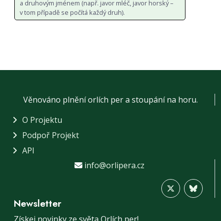
a druhovým jménem (např. javor mléč, javor horský –
v tom případě se počítá každý druh).
Věnováno plnění orlích per a stoupání na horu.
O Projektu
Podpoř Projekt
API
info@orlipera.cz
Newsletter
Získej novinky ze světa Orlích per!