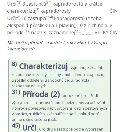
45)
54)
Urči
8 zástupců
kapraďorostů a krátce
8)
charakterizuj
kapraďorosty
ČIN
45)
54)
Urči
16 zástupců
kapraďorostů (z toho
alespoň 1 přesličku a 1 plavuň); 10 z nich najdi v
31)
55)
přírodě
, nález si zaznamenej
VELKÝ ČIN
ML:
Urči v přírodě za každé 2 roky věku 1 zástupce
kapraďorostů.
8)
Charakterizuj
vyjmenuj základní
rozpoznávací znaky tak, abys mohl danou skupinu (tj.
u rostlin oddělení, u živočichů třídu, řád atd.)
rozpoznat od jiných.
31)
Příroda (2)
přirozené prostředí
výskytu rostlin, nerostů apod.; nelze tedy za určování
v přírodě považovat např. určování rostlin pěstovaných
v parcích, truhlících, květináčích apod., pokud není
přímo u činu určeno jinak.
45)
Urči
urči druh/zástupce podle vyobrazení