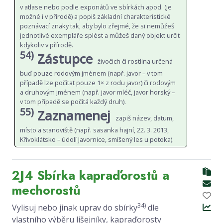
v atlase nebo podle exponátů ve sbírkách apod. (je
možné i v přírodě) a popiš základní charakteristické
poznávací znaky tak, aby bylo zřejmé, že si nemůžeš
jednotlivé exempláře splést a můžeš daný objekt určit
kdykoliv v přírodě.
54)
Zástupce
živočich či rostlina určená
buď pouze rodovým jménem (např. javor – v tom
případě lze počítat pouze 1× z rodu javor) či rodovým
a druhovým jménem (např. javor mléč, javor horský –
v tom případě se počítá každý druh).
55)
Zaznamenej
zapiš název, datum,
místo a stanoviště (např. sasanka hajní, 22. 3. 2013,
Křivoklátsko – údolí Javornice, smíšený les u potoka).
2J4 Sbírka kapraďorostů a
mechorostů
34)
Vylisuj nebo jinak uprav do sbírky
dle
vlastního výběru lišejníky, kapraďorosty