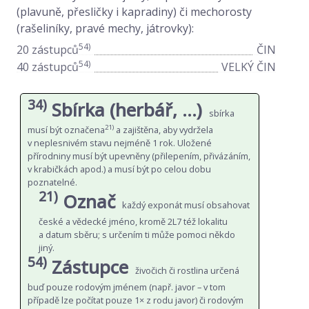
(plavuně, přesličky i kapradiny) či mechorosty
(rašeliníky, pravé mechy, játrovky):
54)
20 zástupců
ČIN
54)
40 zástupců
VELKÝ ČIN
34)
Sbírka (herbář, …)
sbírka
21)
musí být označena
a zajištěna, aby vydržela
v neplesnivém stavu nejméně 1 rok. Uložené
přírodniny musí být upevněny (přilepením, přivázáním,
v krabičkách apod.) a musí být po celou dobu
poznatelné.
21)
Označ
každý exponát musí obsahovat
české a vědecké jméno, kromě 2L7 též lokalitu
a datum sběru; s určením ti může pomoci někdo
jiný.
54)
Zástupce
živočich či rostlina určená
buď pouze rodovým jménem (např. javor – v tom
případě lze počítat pouze 1× z rodu javor) či rodovým