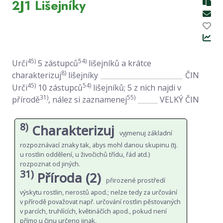
2J1 Lišejníky
45)
54)
Urči
5 zástupců
lišejníků a krátce
8)
charakterizuj
lišejníky
ČIN
45)
54)
Urči
10 zástupců
lišejníků; 5 z nich najdi v
31)
55)
přírodě
, nález si zaznamenej
VELKÝ ČIN
8)
Charakterizuj
vyjmenuj základní
rozpoznávací znaky tak, abys mohl danou skupinu (tj.
u rostlin oddělení, u živočichů třídu, řád atd.)
rozpoznat od jiných.
31)
Příroda (2)
přirozené prostředí
výskytu rostlin, nerostů apod.; nelze tedy za určování
v přírodě považovat např. určování rostlin pěstovaných
v parcích, truhlících, květináčích apod., pokud není
přímo u činu určeno jinak.