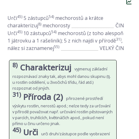
45)
54)
Urči
5 zástupců
mechorostů a krátce
8)
charakterizuj
mechorosty
ČIN
45)
54)
Urči
10 zástupců
mechorostů (z toho alespoň
31)
1 játrovku a 1 rašeliník); 5 z nich najdi v přírodě
,
55)
nález si zaznamenej
VELKÝ ČIN
8)
Charakterizuj
vyjmenuj základní
rozpoznávací znaky tak, abys mohl danou skupinu (tj.
u rostlin oddělení, u živočichů třídu, řád atd.)
rozpoznat od jiných.
31)
Příroda (2)
přirozené prostředí
výskytu rostlin, nerostů apod.; nelze tedy za určování
v přírodě považovat např. určování rostlin pěstovaných
v parcích, truhlících, květináčích apod., pokud není
přímo u činu určeno jinak.
45)
Urči
urči druh/zástupce podle vyobrazení