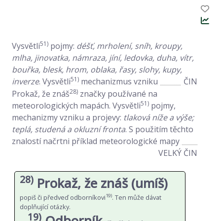
51)
Vysvětli
pojmy:
déšť, mrholení, sníh, kroupy,
mlha, jinovatka, námraza, jíní, ledovka, duha, vítr,
bouřka, blesk, hrom, oblaka, řasy, slohy, kupy,
51)
inverze
. Vysvětli
mechanizmus vzniku
ČIN
28)
Prokaž, že znáš
značky používané na
51)
meteorologických mapách. Vysvětli
pojmy,
mechanizmy vzniku a projevy:
tlaková níže a výše;
teplá, studená a okluz­ní fronta
. S použitím těchto
znalostí načrtni příklad meteorologické mapy
VELKÝ ČIN
28)
Prokaž, že znáš (umíš)
19)
popiš či předveď odborníkovi
. Ten může dávat
doplňující otázky.
19)
Odborník