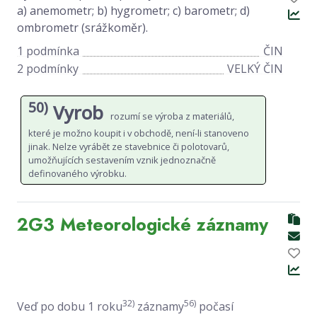
a) anemometr; b) hygrometr; c) barometr; d)
ombrometr (srážkoměr).
1 podmínka
ČIN
2 podmínky
VELKÝ ČIN
50)
Vyrob
rozumí se výroba z materiálů,
které je možno koupit i v obchodě, není-li stanoveno
jinak. Nelze vyrábět ze stavebnice či polotovarů,
umožňujících sestavením vznik jednoznačně
definovaného výrobku.
2G3 Meteorologické záznamy
32)
56)
Veď po dobu 1 roku
záznamy
počasí