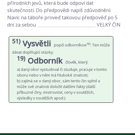
přírodních jevů, která bude odpoví­ dat
skutečnosti. Do předpovědi napiš zdůvodnění.
Navíc na táboře proveď takovou předpověď po 5
dní za sebou
VELKÝ ČIN
51)
Vysvětli
19)
popiš odborníkovi
. Ten může
dávat doplňující otázky.
19)
Odborník
člověk, který:
a) daný obor vystudoval či studuje, pracuje v tomto
oboru nebo v něm má hluboké znalosti;
b) zajímá se o daný obor, sám tento čin splnil a
může své znalosti doložit dalšími fakty (další
příbuzné činy, mistrovství, ceny v soutěžích,
výsledky v soutěžích apod.).