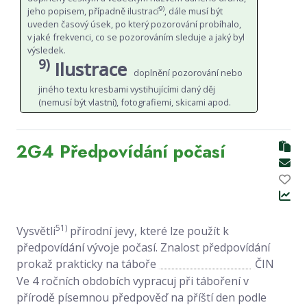
9)
jeho popisem, případně ilustrací
, dále musí být
uveden časový úsek, po který pozorování probíhalo,
v jaké frekvenci, co se pozorováním sleduje a jaký byl
výsledek.
9)
Ilustrace
doplnění pozorování nebo
jiného textu kresbami vystihujícími daný děj
(nemusí být vlastní), fotografiemi, skicami apod.
2G4 Předpovídání počasí
51)
Vysvětli
přírodní jevy, které lze použít k
předpoví­dání vývoje počasí. Znalost předpovídání
prokaž prak­ticky na táboře
ČIN
Ve 4 ročních obdobích vypracuj při táboření v
přírodě písemnou předpověď na příští den podle