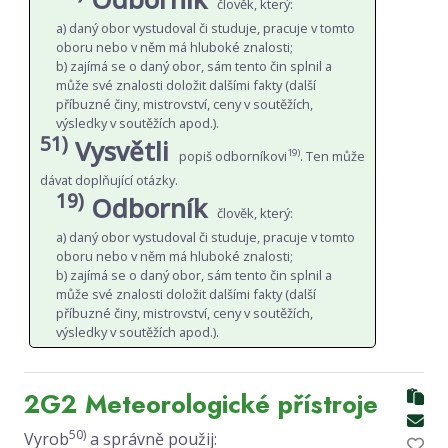
člověk, který:
a) daný obor vystudoval či studuje, pracuje v tomto
oboru nebo v něm má hluboké znalosti;
b) zajímá se o daný obor, sám tento čin splnil a
může své znalosti doložit dalšími fakty (další
příbuzné činy, mistrovství, ceny v soutěžích,
výsledky v soutěžích apod.).
51)
Vysvětli
19)
popiš odborníkovi
. Ten může
dávat doplňující otázky.
19)
Odborník
člověk, který:
a) daný obor vystudoval či studuje, pracuje v tomto
oboru nebo v něm má hluboké znalosti;
b) zajímá se o daný obor, sám tento čin splnil a
může své znalosti doložit dalšími fakty (další
příbuzné činy, mistrovství, ceny v soutěžích,
výsledky v soutěžích apod.).
2G2 Meteorologické přístroje
50)
Vyrob
a správně použij: