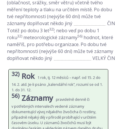
(oblačnost, srážky, směr větru) včetně tvého
měření teploty a tlaku na určitém místě. Po dobu
tvé nepřítomnosti (nejvýše 60 dní) může tvé
záznamy doplňovat někdo jiný
ČIN
32)
Totéž po dobu 3 let
; nebo veď po dobu 1
32)
56)
roku
meteorologické záznamy
hodnot, které
naměříš, pro potřebu organizace. Po dobu tvé
nepřítomnosti (nejvýše 60 dní) může tvé záznamy
doplňovat někdo jiný
VELKÝ ČIN
32)
Rok
1 rok, tj. 12 měsíců – např. od 15. 2 do
14. 2. atd. Je-li psáno „kalendářní rok“, rozumí se od 1.
1. do 31. 12.
56)
Záznamy
pravidelně denně či
v potřebných intervalech vedené záznamy
dokumentující vývoj nějakého živočicha či rostliny,
případně nějaký děj v přírodě probíhající v určitém
časovém úseku. U záznamů živočichů musí být
doplněny českým a vědeckým názvem daného druhu,