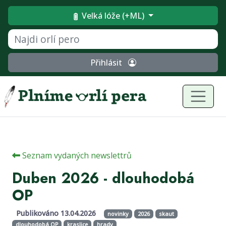
Velká lóže (+ML)
Přihlásit
Seznam vydaných newslettrů
Duben 2026 - dlouhodobá
OP
Publikováno 13.04.2026
novinky
2026
skaut
dlouhodobá OP
kraslice
hrady