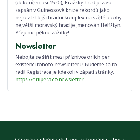
(dokončen asi 1530), Pražský hrad je zase
zapsán v Guinessově knize rekordů jako
nejrozlehlejší hradní komplex na světě a coby
největší moravský hrad je jmenován Helfštýn.
Přejeme pěkné zážitky!
Newsletter
Nebojte se
šířit
mezi příznivce orlích per
existenci tohoto newsletteru! Budeme za to
rádi! Registrace je kdekoli v zápatí stránky.
https://orlipera.cz/newsletter
.
Věnováno plnění orlích per a stoupání na horu.