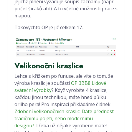
jejichž plnění vyžaduje soupis záznamů (např.
počet širáků atd). A to včetně možnosti práce s
mapou.
Takovýchto OP je již celkem 17.
Velikonoční kraslice
Lehce s křížkem po funuse, ale víte o tom, že
výroba kraslic je součástí
OP 3BB8 Lidové
sváteční výrobky
? Když vyrobíte 4 kraslice,
každou jinou technikou, máte hned půlku
orlího pera! Pro inspiraci přikládáme článek
Zdobení velikonočních kraslic: Dáte přednost
tradičnímu pojetí, nebo modernímu
designu?
Třeba už nějaké vyrobené máte!