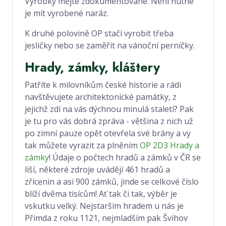
Výrobky mějte zdokumentované. Není nutné
je mít vyrobené naráz.
K druhé polovině OP stačí vyrobit třeba
jesličky nebo se zaměřit na vánoční perníčky.
Hrady, zámky, kláštery
Patříte k milovníkům české historie a rádi
navštěvujete architektonické památky, z
jejichž zdí na vás dýchnou minulá staletí? Pak
je tu pro vás dobrá zpráva - většina z nich už
po zimní pauze opět otevřela své brány a vy
tak můžete vyrazit za plněním
OP 2D3 Hrady a
zámky
! Údaje o počtech hradů a zámků v ČR se
liší, některé zdroje uvádějí 461 hradů a
zřícenin a asi 900 zámků, jinde se celkové číslo
blíží dvěma tisícům! Ať tak či tak, výběr je
vskutku velký. Nejstarším hradem u nás je
Přimda z roku 1121, nejmladším pak Švihov