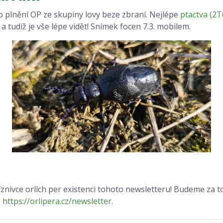
ro plnění OP ze skupiny lovy beze zbraní. Nejlépe
ptactva (2T
a tudíž je vše lépe vidět! Snímek focen 7.3. mobilem.
znivce orlích per existenci tohoto newsletteru! Budeme za to 
.
https://orlipera.cz/newsletter
.