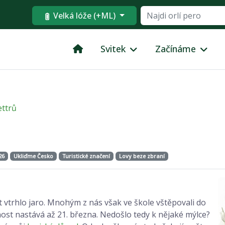
Velká lóže (+ML)
Svitek
Začínáme
ttrů
26
Ukliďme Česko
Turistické značení
Lovy beze zbraní
 vtrhlo jaro. Mnohým z nás však ve škole vštěpovali do
nost nastává až 21. března. Nedošlo tedy k nějaké mýlce?