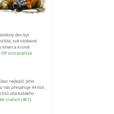
úklidový den byl
ořiště, své oblíbené
ebo kmen a kromě
k OP
ochranářské
bec nejlepší. Jeho
u nás přesahuje 44 tisíc
ristů vítá každého
cké značení (4K1)
.