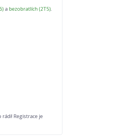
6)
a
bezobratlích (2T5)
.
rádi! Registrace je