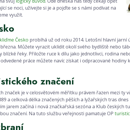
má svůj
logický důvod
. Ode dneška nás tedy čekají opět
ící se noci, užívejte si je a pojďte se s námi podívat na
eme využít.
sko
kliďme Česko
probíhá už od roku 2014. Letošní hlavní jarní 
března. Můžete vyrazit uklidit okolí svého bydliště nebo táb
 blízké řeky. Přiložte ruce k dílu jako jednotlivci, rodina n
 odvedené práce můžete navíc získat i odpracované hodiny 
istického značení
ch značek je v celosvětovém měřítku právem řazen mezi ty vů
889 a celková délka značených pěších a lyžařských tras dnes 
cím jarem začíná i nová značkařská sezóna a Klub českých tu
bou značení. Na tuto službu veřejnosti pamatuje OP
turisti
braní