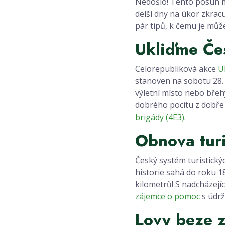
Nedošlo! Tento posun 
delší dny na úkor zkracuj
pár tipů, k čemu je můž
Ukliďme Če
Celorepubliková akce
U
stanoven na sobotu 28. 
výletní místo nebo břehy
dobrého pocitu z dobře
brigády (4E3)
.
Obnova tur
Český systém turistický
historie sahá do roku 1
kilometrů! S nadcházejí
zájemce o pomoc
s údrž
Lovy beze z